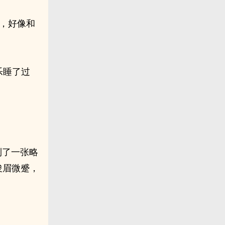
，好像和
乐睡了过
到了一张略
俊眉微蹙，