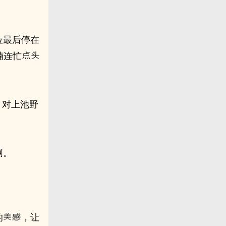
位最后停在
楠连忙
，对上池野
啊。
的
，让