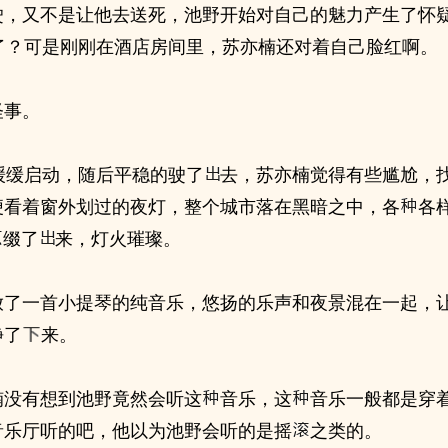
驶，又不是让他去送死，池野开始对自己的魅力产生了怀
了？可是刚刚在酒店房间里，苏亦楠还对着自己脸红啊。
怪事。
缓缓启动，随后平稳的驶了
去，苏亦楠觉得有些尴尬，
便看着窗外划过的夜灯，整个城市落在黑暗之中，各
各
缀了
来，灯火璀璨。
放了一首小提琴的纯音乐，悠扬的乐声和夜景混在一起，
静了
来。
楠没有想到池野竟然会听这
音乐，这
音乐一般都是穿
音乐厅听的吧，他以为池野会听的是摇
之类的。