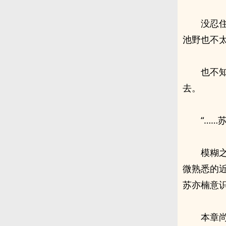
没忍住
池野也不
也不
去。
“……
模糊
微熟悉的
苏亦楠意
本章尚