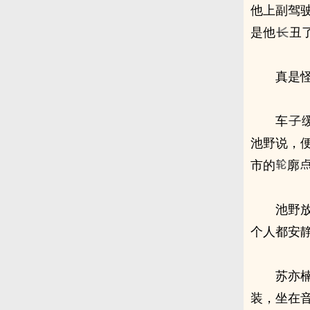
他上副驾
是他
丑
真是
车
池野说，
市的
廓
池野
个人都安
苏亦
装，坐在