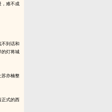
疑，难不成
找不到话和
样的灯将城
让苏亦楠整
着正式的西