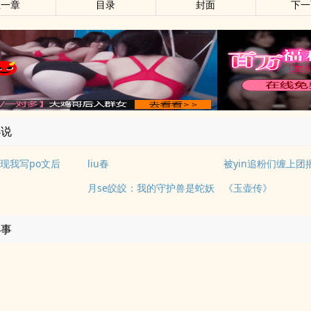
上一章
目录
封面
下一
小说
现我写po文后
liu春
被yin追粉们缠上团
月se皎皎：我的守护兽是蛇妖
《玉壶传》
小事