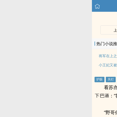
热门小说
看苏
：
“野哥