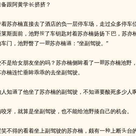
准备跟阿黄学
挤挤？
带着苏亦楠直接去了酒店的负一层停车场，走过众多停车
斯莱斯面前，池野
了车钥匙对着苏亦楠扬扬
，苏亦
的车门，池野瞥了一
苏亦楠
：“坐副驾驶。”
驶不是给女朋友坐的吗？苏亦楠侧眸看了一
苏亦楠池野
苏亦楠连忙垂眸乖乖的去坐副驾驶。
的人知
了他坐了苏亦楠的副驾驶，不知
要酸死多少人
楠咬牙，就算是坐副驾驶，也不能给池野揍自己的机会。
哭笑不得的看着坐上副驾驶的苏亦楠，颇有一
上断
台