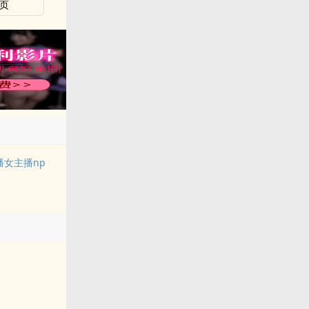
页
播女主播np