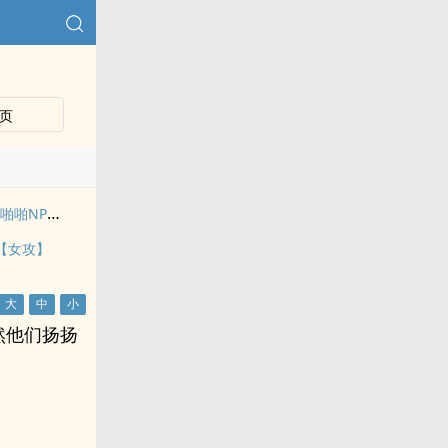
页
快穿和各zhong男人啪啪NP（包括系统）
【女攻】
然他们扬扬