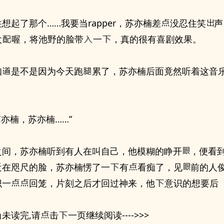
想起了那个……我要当rapper，苏亦楠差
没忍住笑
声
太
喔，将池野的脸带
一
，真的很有喜剧效果。
知
是不是因为今天跑
累了，苏亦楠后面竟然听着这音
苏亦楠，苏亦楠……”
之间，苏亦楠听到有人在叫自己，他模糊的睁开
，便看
近在咫尺的脸，苏亦楠愣了一
有
看痴了，见
前的人
识一
回笼，片刻之后才回过神来，他
意识的想要后
未读完,请
击
一页继续阅读---->>>