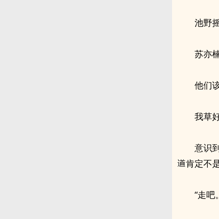
池野
苏亦
他们
我草
意识
肯定不
“走吧