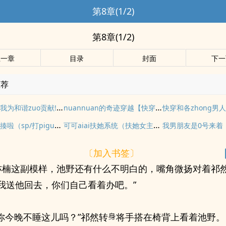
第8章(1/2)
第8章(1/2)
上一章
目录
封面
下一
推荐
将军在上之我为和谐zuo贡献!（GB/女攻/1vN/rou/可能包hansm）
nuannuan的奇迹穿越【快穿/游戏系统/H】
小王妃又被揍啦（sp/打pigu&剧情
可可aiai扶她系统（扶她女主vs女孩子）
我男朋友是0号来着
〔加入书签〕
亦楠这副模样，池野还有什么不明白的，嘴角微扬对着祁
“我送他回去，你们自己看着办吧。”
你今晚不睡这儿吗？”祁然转
将手搭在椅背上看着池野。