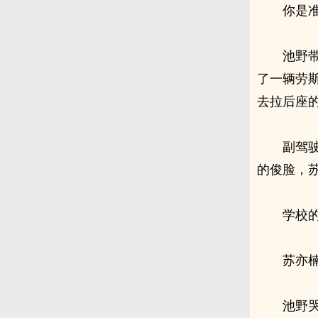
你是
池野
了一辆劳
去拉后座
副驾
的俊脸，
学校
苏亦
池野