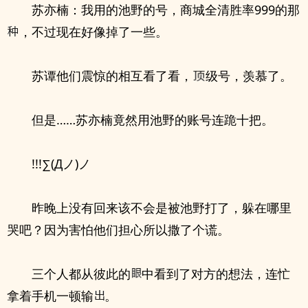
苏亦楠：我用的池野的号，商城全清胜率999的那
，不过现在好像掉了一些。
苏谭他们震惊的相互看了看，
级号，羡慕了。
但是……苏亦楠竟然用池野的账号连跪十把。
!!!∑(Дノ)ノ
昨晚上没有回来该不会是被池野打了，躲在哪里
哭吧？因为害怕他们担心所以撒了个谎。
三个人都从彼此的
中看到了对方的想法，连忙
拿着手机一顿输
。