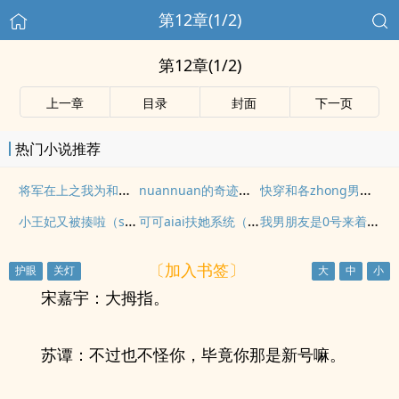
第12章(1/2)
第12章(1/2)
上一章
目录
封面
下一页
热门小说推荐
将军在上之我为和谐zuo贡献!（GB/女攻/1vN/rou/可能包hansm）
nuannuan的奇迹穿越【快穿/游戏系统/H】
快穿和各zhong男人啪啪NP（包括系统）
小王妃又被揍啦（sp/打pigu&剧情
可可aiai扶她系统（扶她女主vs女孩子）
我男朋友是0号来着【女攻】
〔加入书签〕
宋嘉宇：大拇指。
苏谭：不过也不怪你，毕竟你那是新号嘛。