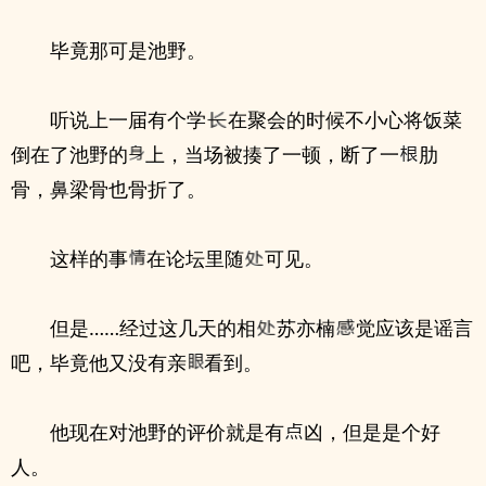
毕竟那可是池野。
听说上一届有个学
在聚会的时候不小心将饭菜
倒在了池野的
上，当场被揍了一顿，断了一
肋
骨，鼻梁骨也骨折了。
这样的事
在论坛里随
可见。
但是……经过这几天的相
苏亦楠
觉应该是谣言
吧，毕竟他又没有亲
看到。
他现在对池野的评价就是有
凶，但是是个好
人。