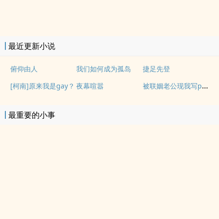
最近更新小说
俯仰由人
我们如何成为孤岛
捷足先登
被联姻老公现我写po文后
[柯南]原来我是gay？
夜幕喧嚣
最重要的小事