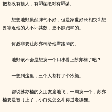
把都没有揍人，有
谋绝对有
谋。
想想池野虽然脾气不好，但是家世好
相突
想
要靠近他的人不计其数，更不缺跑
的。
何必非要让苏亦楠给他
跑
的。
池野该不会是想换一个
味看上苏亦楠了吧？
一想到这里，三个人都打了个冷颤。
都说苏亦楠的女朋友遍地飞，一周换一个，苏亦
楠要是被盯上了，小白兔怎么斗得过老狐狸。